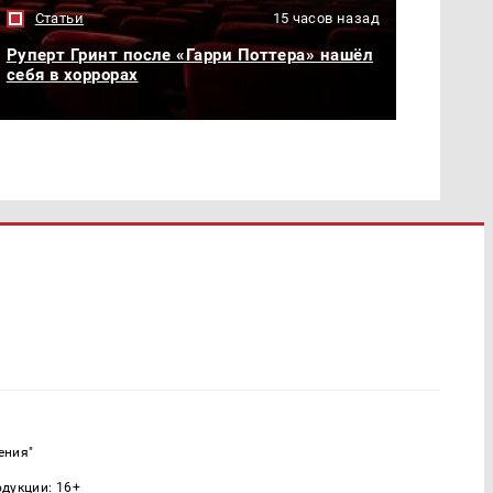
Статьи
15 часов назад
Руперт Гринт после «Гарри Поттера» нашёл
себя в хоррорах
ения"
одукции: 16+