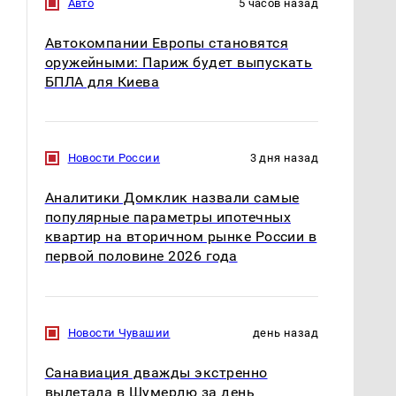
Авто
5 часов назад
Автокомпании Европы становятся
оружейными: Париж будет выпускать
БПЛА для Киева
СМИ: В Химках на
Новости России
3 дня назад
полицейскую
В магазинах России
машину напали и
ажиотаж из-за этого
Аналитики Домклик назвали самые
подожгли.
продукта: что купить?
популярные параметры ипотечных
квартир на вторичном рынке России в
первой половине 2026 года
Новости Чувашии
день назад
Санавиация дважды экстренно
вылетала в Шумерлю за день