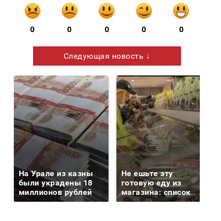
0
0
0
0
0
Следующая новость ↓
На Урале из казны
Не ешьте эту
были украдены 18
готовую еду из
миллионов рублей
магазина: список