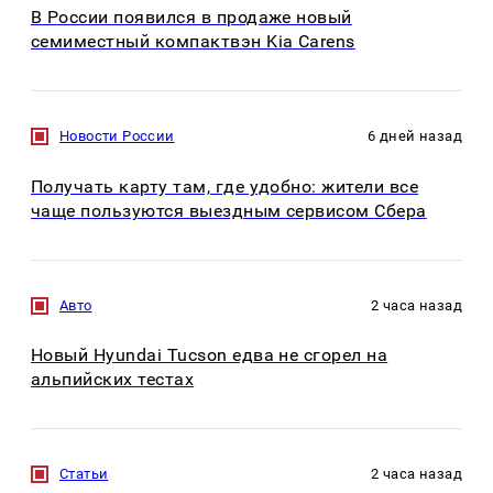
В России появился в продаже новый
семиместный компактвэн Kia Carens
Новости России
6 дней назад
Получать карту там, где удобно: жители все
чаще пользуются выездным сервисом Сбера
Авто
2 часа назад
Новый Hyundai Tucson едва не сгорел на
альпийских тестах
Статьи
2 часа назад