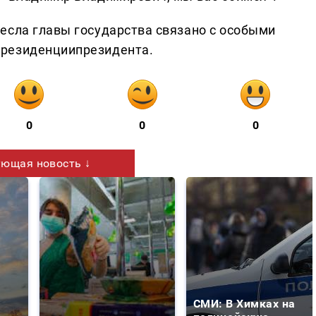
есла главы государства связано с особыми
 резиденциипрезидента.
0
0
0
ющая новость ↓
СМИ: В Химках на