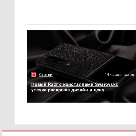
Статьи
14 часов назад
Новый Razr с кристаллами Swarovski:
утечка раскрыла дизайн и цену