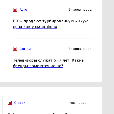
Где будет встреча
На Урале из казны
президентов США и
были украдены 18
России: Европа?
миллионов рублей
Авто
6 часов назад
В РФ продают турбированную «Оку»:
цена как у смартфона
Статьи
18 часов назад
Телевизоры служат 5–7 лет. Какие
бренды ломаются чаще?
Статьи
час назад