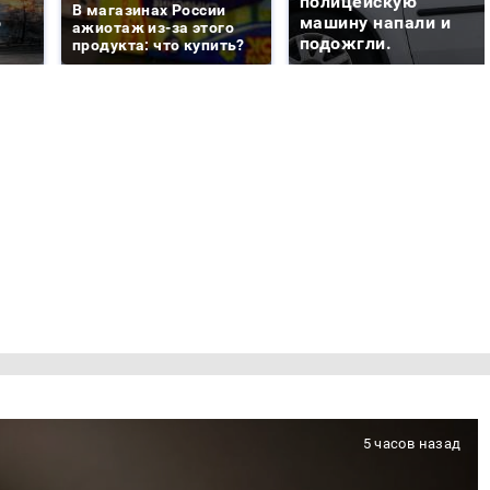
е
полицейскую
В магазинах России
о
машину напали и
ажиотаж из-за этого
подожгли.
продукта: что купить?
5 часов назад