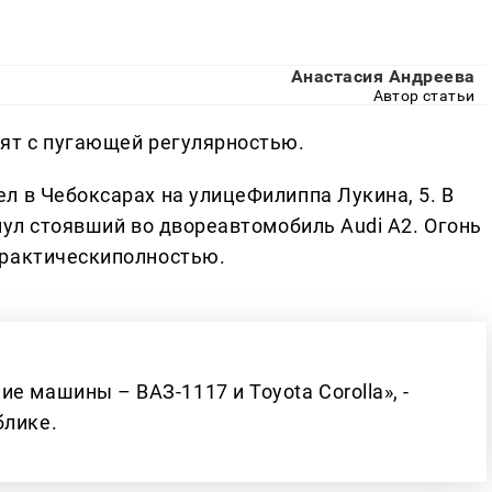
Анастасия Андреева
Автор статьи
ят с пугающей регулярностью.
л в Чебоксарах на улицеФилиппа Лукина, 5. В
нул стоявший во двореавтомобиль Audi A2. Огонь
практическиполностью.
е машины – ВАЗ-1117 и Toyota Corolla», -
блике.