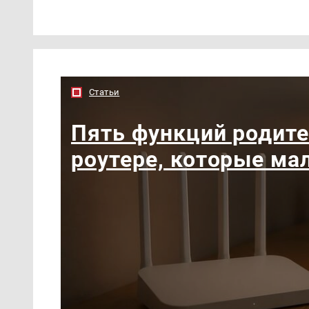
Статьи
Пять функций родите
роутере, которые ма