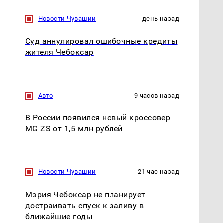
Новости Чувашии
день назад
Где будет встреча
Такую зиму в России
Суд аннулировал ошибочные кредиты
президентов США и
никто не ждал: как
жителя Чебоксар
России: Европа?
так?!
Авто
9 часов назад
В России появился новый кроссовер
MG ZS от 1,5 млн рублей
Новости Чувашии
21 час назад
Мэрия Чебоксар не планирует
достраивать спуск к заливу в
ближайшие годы