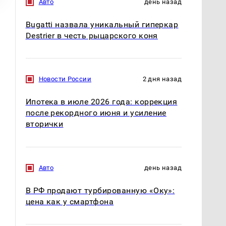
Авто
день назад
Bugatti назвала уникальный гиперкар
Destrier в честь рыцарского коня
Новости России
2 дня назад
Ипотека в июле 2026 года: коррекция
после рекордного июня и усиление
вторички
Авто
день назад
В РФ продают турбированную «Оку»:
цена как у смартфона