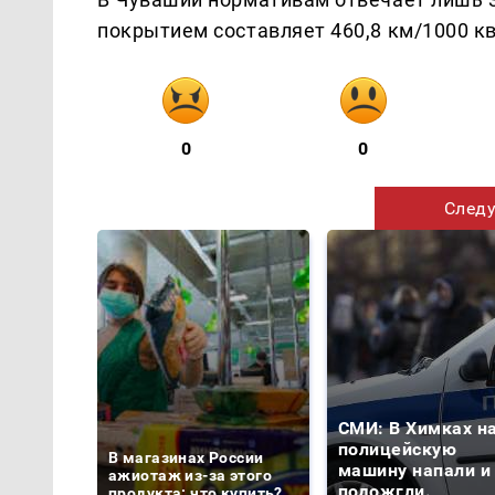
покрытием составляет 460,8 км/1000 кв
0
0
Следу
СМИ: В Химках н
полицейскую
В магазинах России
машину напали и
ажиотаж из-за этого
подожгли.
продукта: что купить?