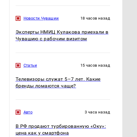
Новости Чувашии
18 часов назад
Эксперты НМИЦ Кулакова приехали в
Чувашию с рабочим визитом
Статьи
15 часов назад
Телевизоры служат 5–7 лет. Какие
бренды ломаются чаще?
Авто
3 часа назад
В РФ продают турбированную «Оку»:
цена как у смартфона