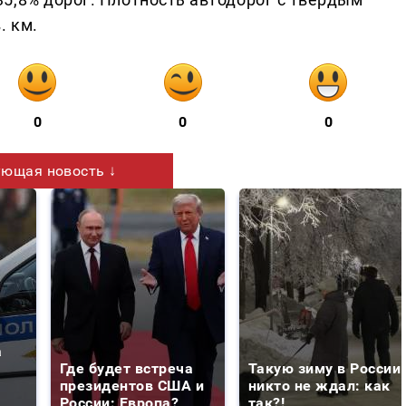
. км.
0
0
0
ющая новость ↓
а
Где будет встреча
Такую зиму в России
президентов США и
никто не ждал: как
России: Европа?
так?!