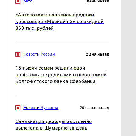
Авто
день назад
«Автопоток»: начались продажи
кроссовера «Москвич 3» со скидкой
360 тыс. рублей
Новости России
2 дня назад
15 тысяч семей решили свои
проблемы с кредитами с поддержкой
Волго-Вятского банка Сбербанка
Новости Чувашии
20 часов назад
Санавиация дважды экстренно
На Урале из казны
Как выглядит место
вылетала в Шумерлю за день
были украдены 18
крушение вертолета на
миллионов рублей
Кавказе: смотреть