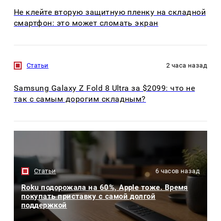
Не клейте вторую защитную пленку на складной
смартфон: это может сломать экран
Статьи
2 часа назад
Samsung Galaxy Z Fold 8 Ultra за $2099: что не
так с самым дорогим складным?
Статьи
6 часов назад
Roku подорожала на 60%, Apple тоже. Время
покупать приставку с самой долгой
поддержкой