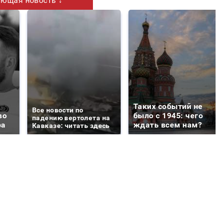
ющая новость ↓
Таких событий не
Все новости по
во
было с 1945: чего
падению вертолета на
ра
ждать всем нам?
Кавказе: читать здесь