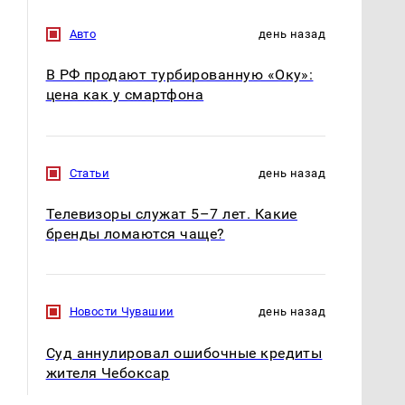
Авто
день назад
В РФ продают турбированную «Оку»:
цена как у смартфона
Статьи
день назад
Телевизоры служат 5–7 лет. Какие
бренды ломаются чаще?
Новости Чувашии
день назад
Суд аннулировал ошибочные кредиты
жителя Чебоксар