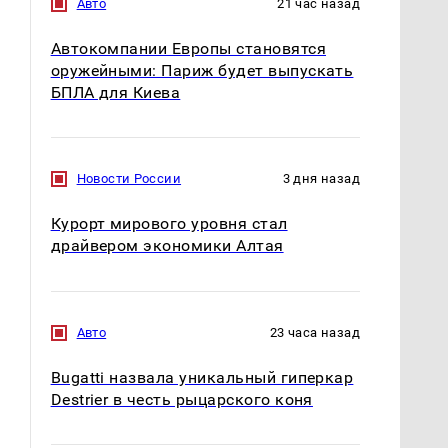
Авто
21 час назад
Автокомпании Европы становятся
оружейными: Париж будет выпускать
БПЛА для Киева
Новости России
3 дня назад
СМИ: В Химках на
полицейскую
Курорт мирового уровня стал
В магазинах России
машину напали и
ажиотаж из-за этого
драйвером экономики Алтая
подожгли.
продукта: что купить?
Авто
23 часа назад
Bugatti назвала уникальный гиперкар
Destrier в честь рыцарского коня