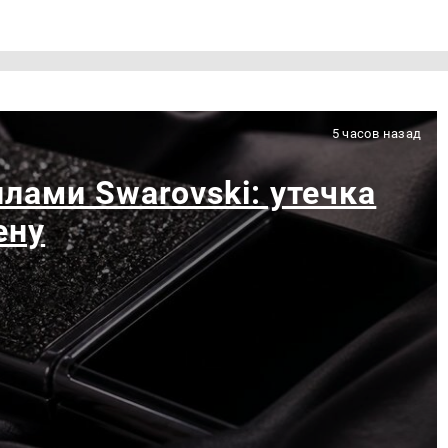
5 часов назад
лами Swarovski: утечка
ену