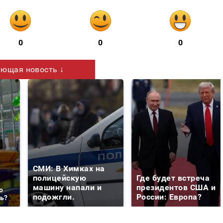
0
0
0
ющая новость ↓
СМИ: В Химках на
полицейскую
Где будет встреча
машину напали и
президентов США и
о
подожгли.
России: Европа?
ть?