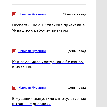
Новости Чувашии
12 часов назад
Эксперты НМИЦ Кулакова приехали в
Чувашию с рабочим визитом
Новости Чувашии
день назад
Как изменилась ситуация с бензином
в Чувашии
Такую зиму в России
На Урале из казны
Новости Чувашии
день назад
никто не ждал: как
были украдены 18
так?!
миллионов рублей
В Чувашии выпустили этнокультурные
школьные дневники