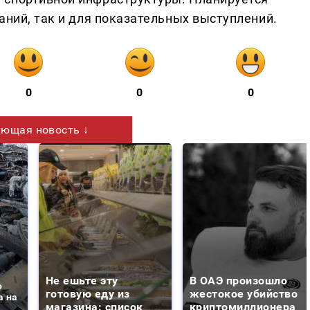
аний, так и для показательных выступлений.
0
0
0
ющая новость ↓
Не ешьте эту
В ОАЭ произошло
о
готовую еду из
жестокое убийство
а на
магазина: список
криптомиллионера