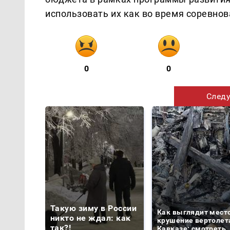
использовать их как во время соревнов
0
0
Следу
Такую зиму в России
Как выглядит мест
никто не ждал: как
крушение вертолет
так?!
Кавказе: смотреть