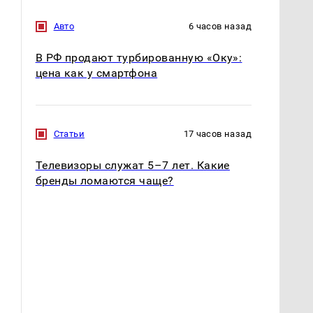
Авто
6 часов назад
В РФ продают турбированную «Оку»:
цена как у смартфона
Статьи
17 часов назад
Телевизоры служат 5–7 лет. Какие
бренды ломаются чаще?
Таких событий не
Все новости по
было с 1945: чего
падению вертолета на
ждать всем нам?
Кавказе: читать здесь