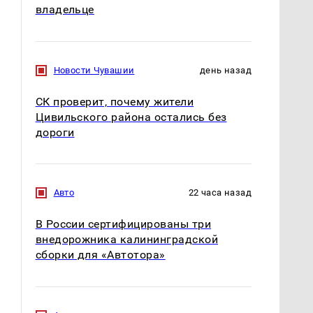
владельце
Новости Чувашии
день назад
СК проверит, почему жители
Цивильского района остались без
дороги
Авто
22 часа назад
В России сертифицированы три
внедорожника калининградской
сборки для «Автотора»