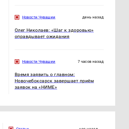
полицейскую
В магазинах России
машину напали и
ажиотаж из-за этого
подожгли.
продукта: что купить?
Новости Чувашии
день назад
Олег Николаев: «Шаг к здоровью»
оправдывает ожидания
Новости Чувашии
7 часов назад
Время заявить о главном:
Новочебоксарск завершает приём
заявок на «НИМЕ»
Статьи
час назад