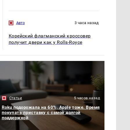
Авто
3 часа назад
Корейский флагманский кроссовер
получит двери как у Rolls-Royce
Статьи
5 часов назад
Roku подорожала на 60%, Apple тоже. Время
покупать приставку с самой долгой
поддержкой