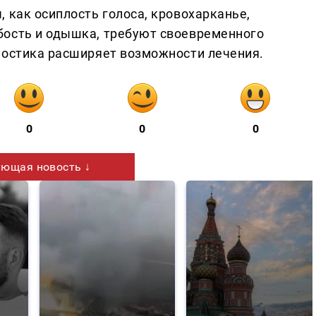
 как осиплость голоса, кровохарканье,
бость и одышка, требуют своевременного
ностика расширяет возможности лечения.
0
0
0
ющая новость ↓