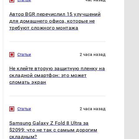
Автор BGR перечислил 15 улучшений
для домашнего офиса, которые не
требуют сложного монтажа
Статьи
2 часа назад
Не клейте вторую защитную пленку на
складной смартфон: это может
сломать экран
Статьи
2 часа назад
Samsung Galaxy Z Fold 8 Ultra за
$2099: что не так с самым дорогим
складным?