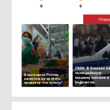
0
0
Следу
СМИ: В Химках н
полицейскую
В магазинах России
машину напали и
ажиотаж из-за этого
подожгли.
продукта: что купить?