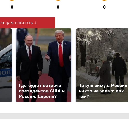
0
0
0
ющая новость ↓
а
Где будет встреча
Такую зиму в России
президентов США и
никто не ждал: как
России: Европа?
так?!