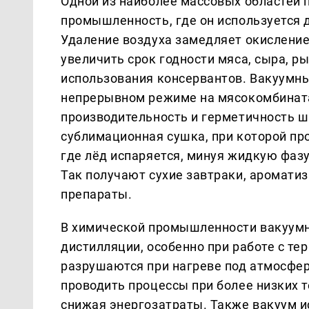
Одной из наиболее массовых областей 
промышленность, где он используется 
Удаление воздуха замедляет окисление
увеличить срок годности мяса, сыра, р
использования консервантов. Вакуумн
непрерывном режиме на мясокомбината
производительность и герметичность ш
сублимационная сушка, при которой пр
где лёд испаряется, минуя жидкую фазу
Так получают сухие завтраки, аромати
препараты.
В химической промышленности вакуумн
дистилляции, особенно при работе с т
разрушаются при нагреве под атмосфе
проводить процессы при более низких 
снижая энергозатраты. Также вакуум и