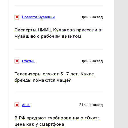
Новости Чувашии
день назад
Эксперты НМИЦ Кулакова приехали в
Чувашию с рабочим визитом
Статьи
день назад
Телевизоры служат 5–7 лет. Какие
бренды ломаются чаще?
Авто
21 час назад
В РФ продают турбированную «Оку»:
цена как у смартфона