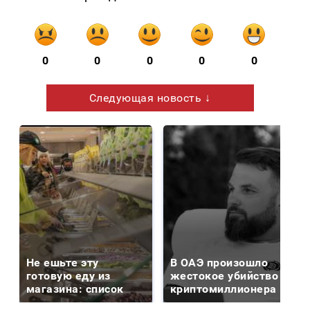
0
0
0
0
0
Следующая новость ↓
Не ешьте эту
В ОАЭ произошло
готовую еду из
жестокое убийство
магазина: список
криптомиллионера